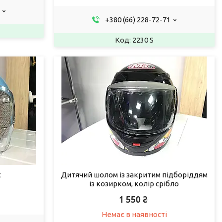
+380 (66) 228-72-71
2230 S
t
Дитячий шолом із закритим підборіддям
із козирком, колір срібло
1 550 ₴
Немає в наявності