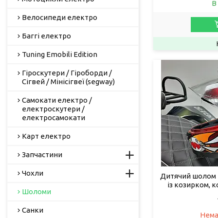
В
Велосипеди електро
Баггі електро
Tuning Emobili Edition
Гіроскутери / Гіроборди /
Сігвей / Мінісігвеї (segway)
Самокати електро /
електроскутери /
електросамокати
Карт електро
Запчастини
Чохли
Дитячий шолом 
із козирком, 
Шоломи
Санки
Нема