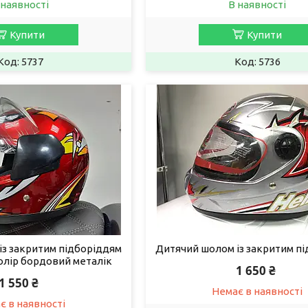
 наявності
В наявності
Купити
Купити
5737
5736
із закритим підборіддям
Дитячий шолом із закритим п
колір бордовий металік
1 650 ₴
1 550 ₴
Немає в наявності
є в наявності