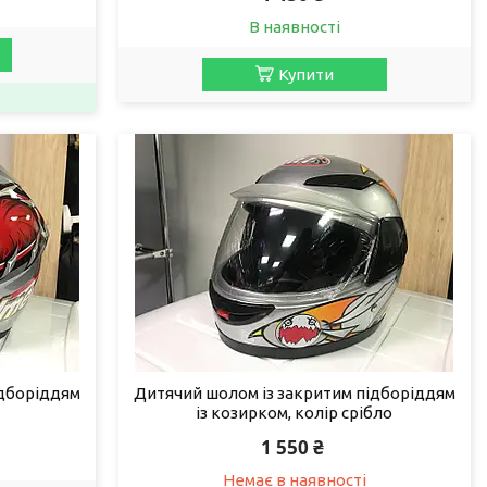
В наявності
Купити
ідборіддям
Дитячий шолом із закритим підборіддям
із козирком, колір срібло
1 550 ₴
Немає в наявності