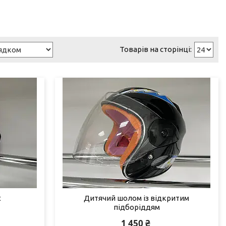
t
Дитячий шолом із відкритим
підборіддям
1 450 ₴