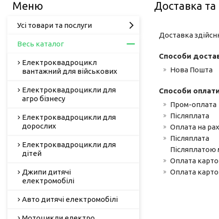
Доставка та
Усі товари та послуги
Доставка здійсн
Весь каталог
Способи доста
Електроквадроцикл
Нова Пошта
вантажний для військових
Електроквадроцикли для
Способи оплат
агро бізнесу
Пром-оплата
Післяплата
Електроквадроцикли для
дорослих
Оплата на ра
Післяплата
Електроквадроцикли для
Післяплатою 
дітей
Оплата картою
Джипи дитячі
Оплата картою
електромобілі
Авто дитячі електромобілі
Мотоцикли електро