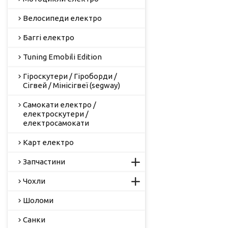
Велосипеди електро
Баггі електро
Tuning Emobili Edition
Гіроскутери / Гіроборди /
Сігвей / Мінісігвеї (segway)
Самокати електро /
електроскутери /
електросамокати
Карт електро
Запчастини
Чохли
Шоломи
Санки