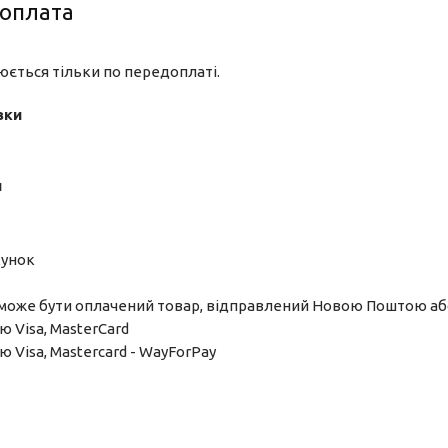
 оплата
юється тільки по передоплаті.
вки
и
хунок
може бути оплачений товар, відправлений Новою Поштою аб
 Visa, MasterCard
 Visa, Mastercard - WayForPay