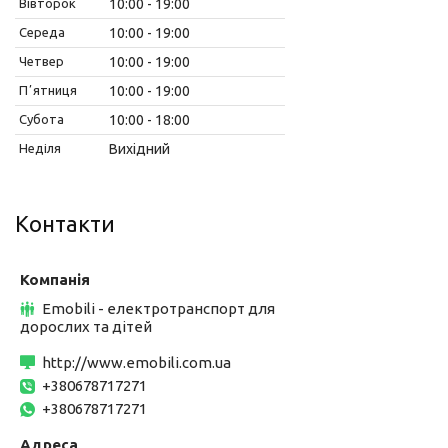
Вівторок
10:00
19:00
Середа
10:00
19:00
Четвер
10:00
19:00
Пʼятниця
10:00
19:00
Субота
10:00
18:00
Неділя
Вихідний
Контакти
Emobili - електротранспорт для
дорослих та дітей
http://www.emobili.com.ua
+380678717271
+380678717271