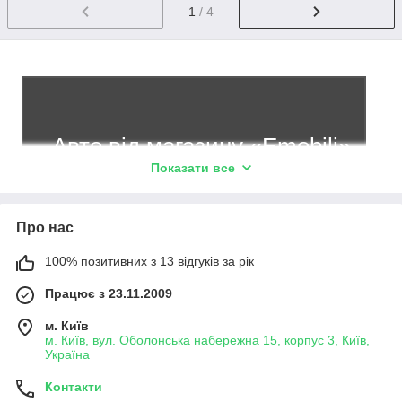
1
/ 4
Авто від магазину «Emobili»
Показати все
За час роботи ми здобули високу довіру
клієнтів і хорошу репутацію. Майже 40
Про нас
відсотків клієнтів приходять до нас по
100% позитивних з 13 відгуків за рік
рекомендації.
Працює з 23.11.2009
Перегляд асортименту
м. Київ
м. Київ, вул. Оболонська набережна 15, корпус 3, Київ,
Україна
Контакти