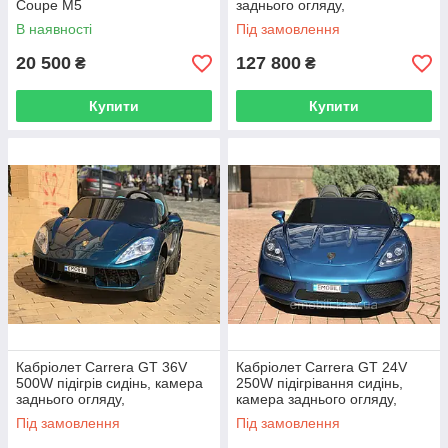
Coupe M5
заднього огляду,
підсвічування днища,
В наявності
Під замовлення
сигналізація
20 500
127 800
₴
₴
Купити
Купити
Кабріолет Carrera GT 36V
Кабріолет Carrera GT 24V
500W підігрів сидінь, камера
250W підігрівання сидінь,
заднього огляду,
камера заднього огляду,
підсвічування днища,
підсвічування днища,
Під замовлення
Під замовлення
сигналізація
сигналізація