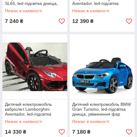
SL65, led-підсвітка днища,
Aventador, led-підсвітка
амортизатори 4 шт.
днища, двері відчиняються
Немає в наявності
Немає в наявності
вгору
7 240
12 390
₴
₴
Дитячий електромобіль
Дитячий електромобіль BMW
кабріолет Lamborghini
Gran Turismo, led-підсвітка
Aventador, led-підсвітка
днища, увімкнення фар
днища, двері відчиняються
окремо
Немає в наявності
Немає в наявності
вгору
14 330
7 180
₴
₴