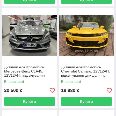
Дитячий електромобіль
Дитячий електромобіль
Mercedes-Benz CLA45,
Chevrolet Camaro, 12V12AH,
12V12AH, підсвічування
підсвічування днища, і ніг,
днища, коліс і ніг,
амортизатори передні/задні
В наявності
В наявності
амортизатори передні/задні
20 500
18 880
₴
₴
Купити
Купити