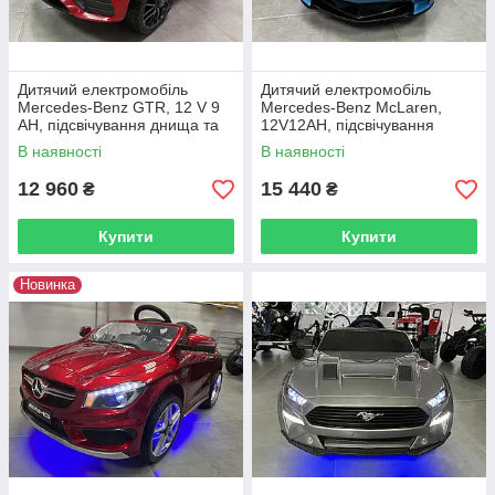
Дитячий електромобіль
Дитячий електромобіль
Mercedes-Benz GTR, 12 V 9
Mercedes-Benz McLaren,
AH, підсвічування днища та
12V12AH, підсвічування
ніг, амортизатори передні/
днища, амортизатори
В наявності
В наявності
задні
передні/задні
12 960
15 440
₴
₴
Купити
Купити
Новинка