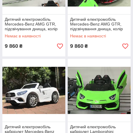
Дитячий електромобіль
Дитячий електромобіль
Mercedes-Benz AMG GTR,
Mercedes-Benz AMG GTR,
підсвічування днища, колір
підсвічування днища, колір
графітовий металік
бордовий металік
Немає в наявності
Немає в наявності
9 860
9 860
₴
₴
Дитячий електромобіль
Дитячий електромобіль
кабріолет Mercedes-Benz
кабріолет Lamborghini