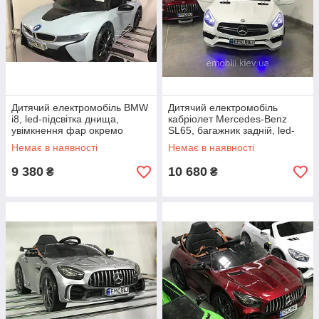
Дитячий електромобіль BMW
Дитячий електромобіль
i8, led-підсвітка днища,
кабріолет Mercedes-Benz
увімкнення фар окремо
SL65, багажник задній, led-
підсвітка днища,
Немає в наявності
Немає в наявності
амортизатори 4 шт.
9 380
10 680
₴
₴