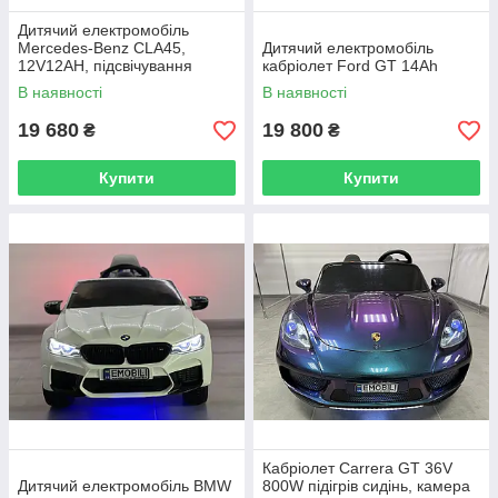
Дитячий електромобіль
Mercedes-Benz CLA45,
Дитячий електромобіль
12V12AH, підсвічування
кабріолет Ford GT 14Ah
днища, коліс і ніг,
В наявності
В наявності
амортизатори передні/задні
19 680
19 800
₴
₴
Купити
Купити
Кабріолет Carrera GT 36V
Дитячий електромобіль BMW
800W підігрів сидінь, камера