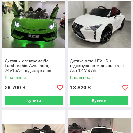
Дитячий електромобіль
Дитяче авто LEXUS з
Lamborghini Aventador,
підсвічуванням днища та ніг
24V16AH, підсвічування
Акб 12 V 9 Ah
днища, коліс і ніг
В наявності
В наявності
26 700
13 820
₴
₴
Купити
Купити