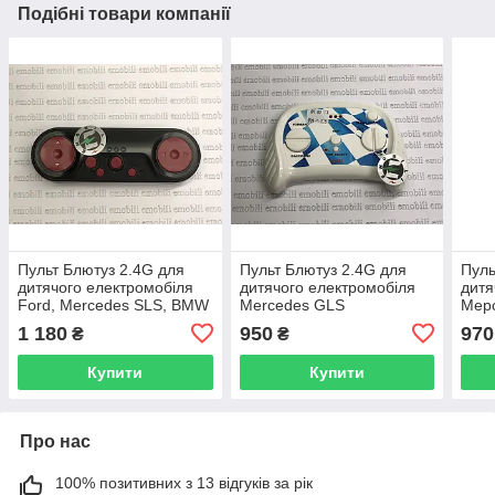
Подібні товари компанії
Пульт Блютуз 2.4G для
Пульт Блютуз 2.4G для
Пуль
дитячого електромобіля
дитячого електромобіля
дитя
Ford, Mercedes SLS, BMW
Mercedes GLS
Мерс
1 180
950
970
₴
₴
Купити
Купити
Про нас
100% позитивних з 13 відгуків за рік