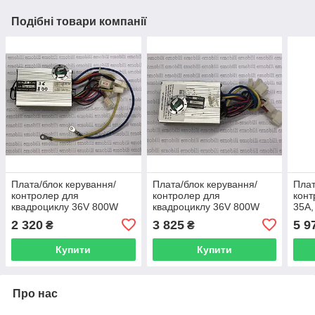
Подібні товари компанії
Плата/блок керування/
Плата/блок керування/
Плат
контролер для
контролер для
конт
квадроциклу 36V 800W
квадроциклу 36V 800W
35A,
елек
2 320
3 825
5 9
₴
₴
Купити
Купити
Про нас