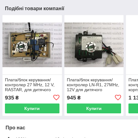
Подібні товари компанії
Плата/блок керування/
Плата/блок керування/
Плат
контролер 27 MHz, 12 V,
контролер LN-R1, 27MHz,
конт
RASTAR, для дитячого
12V для дитячого
корп
електромобіля
електромобіля Дезерт
дитя
935
945
1 1
₴
₴
Хіро, Вранглер, BMW X8
AUD
Купити
Купити
Про нас