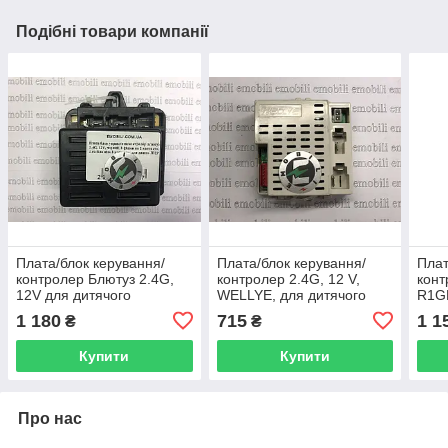
Подібні товари компанії
Плата/блок керування/
Плата/блок керування/
Плат
контролер Блютуз 2.4G,
контролер 2.4G, 12 V,
конт
12V для дитячого
WELLYE, для дитячого
R1G
електромобіля
електромобіля Range
дитя
1 180
715
1 1
₴
₴
Rover Sport
BMW
Купити
Купити
Про нас