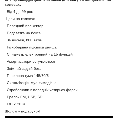
колесах:
Від 4 до 99 років
Цепи на колесах
Передний прожектор
Подсветка на боксе
36 вольтів, 800 ватів
Різнобарвна підсвітка днища
Спидметр електронний на 15 функцій
Амортизатори регулюються
Знімний задній бокс
Посилена гума 145/70/6
Сигналізація мультимедійна
Стробоскопи в передніх чотирьох фарах
Брелок FM, USB, SD
Г/П -120 кг.
Шолом у подарунок!