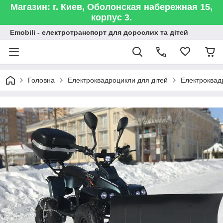
Магазин: г. Киев, Оболонская набережная 15,
корпус 3.
Emobili - електротранспорт для дорослих та дітей
Головна
Електроквадроцикли для дітей
Електроквад