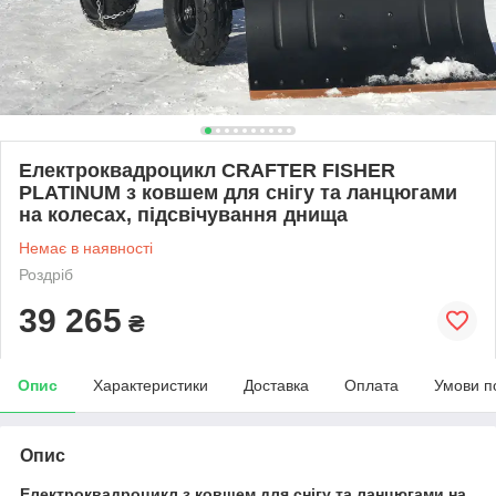
Електроквадроцикл CRAFTER FISHER
PLATINUM з ковшем для снігу та ланцюгами
на колесах, підсвічування днища
Немає в наявності
Роздріб
39 265
₴
Опис
Характеристики
Доставка
Оплата
Умови п
Опис
Електроквадроцикл з ковшем для снігу та ланцюгами на