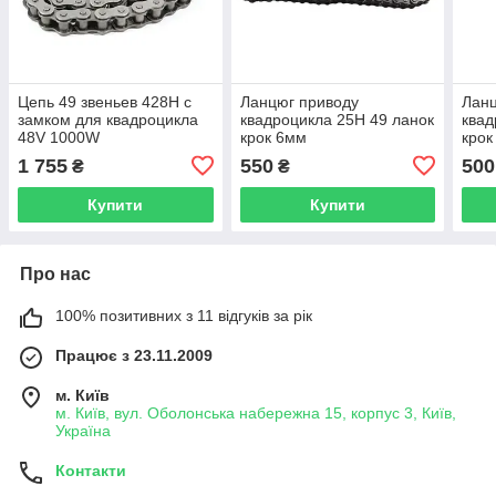
Цепь 49 звеньев 428H с
Ланцюг приводу
Ланц
замком для квадроцикла
квадроцикла 25H 49 ланок
квад
48V 1000W
крок 6мм
крок
1 755
550
500
₴
₴
Купити
Купити
Про нас
100% позитивних з 11 відгуків за рік
Працює з 23.11.2009
м. Київ
м. Київ, вул. Оболонська набережна 15, корпус 3, Київ,
Україна
Контакти