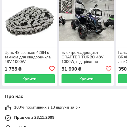
Цепь 49 звеньев 428H с
Електроквадроцикл
Галь
замком для квадроцикла
CRAFTER TURBO 48V
BRA
48V 1000W
1000W, підігрівання
ліви
сидіння, прожектор для
800N
1 755
51 900
350
₴
₴
лісу
Купити
Купити
Про нас
100% позитивних з 13 відгуків за рік
Працює з 23.11.2009