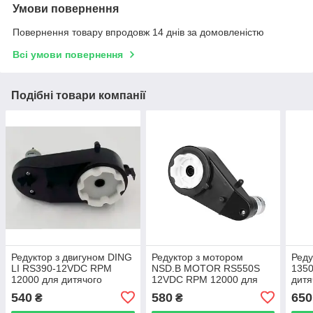
Умови повернення
Повернення товару впродовж 14 днів за домовленістю
Всі умови повернення
Подібні товари компанії
Редуктор з двигуном DING
Редуктор з мотором
Реду
LI RS390-12VDC RPM
NSD.B MOTOR RS550S
1350
12000 для дитячого
12VDC RPM 12000 для
дитя
електромобіля
дитячого електромобіля
540
580
650
₴
₴