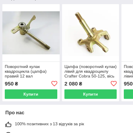
Поворотний кулак
Цапфа (поворотний кулак)
Пово
квадроцикла (цапфа)
лівий для квадроциклу
квад
правий 12 вал
Crafter Cobra 50-125, вісь
ліви
17 мм
950
2 080
950
₴
₴
Купити
Купити
Про нас
100% позитивних з 13 відгуків за рік