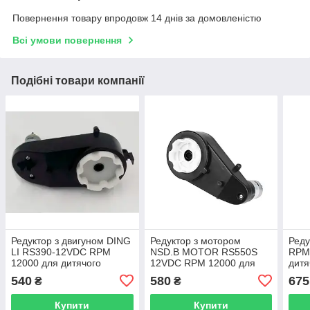
Повернення товару впродовж 14 днів за домовленістю
Всі умови повернення
Подібні товари компанії
Редуктор з двигуном DING
Редуктор з мотором
Реду
LI RS390-12VDC RPM
NSD.B MOTOR RS550S
RPM 
12000 для дитячого
12VDC RPM 12000 для
дитя
електромобіля
дитячого електромобіля
540
580
675
₴
₴
Купити
Купити