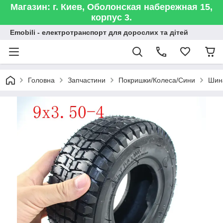
Магазин: г. Киев, Оболонская набережная 15,
корпус 3.
Emobili - електротранспорт для дорослих та дітей
Головна
Запчастини
Покришки/Колеса/Сини
Шина