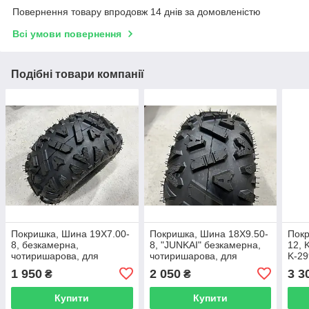
Повернення товару впродовж 14 днів за домовленістю
Всі умови повернення
Подібні товари компанії
Покришка, Шина 19Х7.00-
Покришка, Шина 18Х9.50-
Покр
8, безкамерна,
8, "JUNKAI" безкамерна,
12, 
чотиришарова, для
чотиришарова, для
K-29
квадроцикла
квадроциклу
1 950
2 050
3 3
₴
₴
Купити
Купити