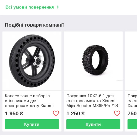
Всі умови повернення
Подібні товари компанії
Колесо заднє в зборі з
Покришка 10X2-6.1 для
Покр
стільниками для
електросамоката Xiaomi
елек
електросамокату Xiaomi
Mijia Scooter M365/Pro/1S
Xiao
M365, M365 Pro, M365 Pro
1 950
1 250
750
₴
₴
2
Купити
Купити