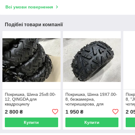
Всі умови повернення
Подібні товари компанії
Покришка, Шина 25x8.00-
Покришка, Шина 19Х7.00-
Покр
12, QINGDA для
8, безкамерна,
8, "
квадроциклу
чотиришарова, для
чоти
квадроцикла
квад
2 800
1 950
2 0
₴
₴
Купити
Купити