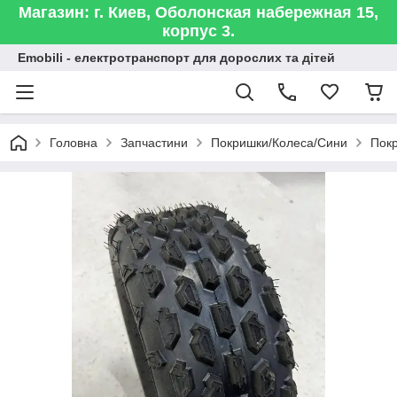
Магазин: г. Киев, Оболонская набережная 15,
корпус 3.
Emobili - електротранспорт для дорослих та дітей
Головна
Запчастини
Покришки/Колеса/Сини
Покр