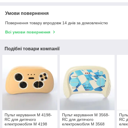
Умови повернення
Повернення товару впродовж 14 днів за домовленістю
Всі умови повернення
Подібні товари компанії
Пульт керування M 4198-
Пульт керування M 3568-
Пуль
RC для дитячого
RC для дитячого
RC д
електромобіля М 4198
електромобіля М 3568
елек