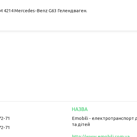
М 4214 Mercedes-Benz G63 Гелендваген.
72-71
Emobili - електротранспорт 
та дітей
72-71
http://www.emobili.com.ua