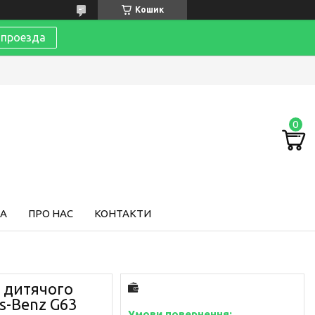
Кошик
 проезда
ТА
ПРО НАС
КОНТАКТИ
я дитячого
s-Benz G63