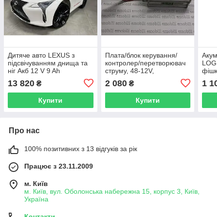
Дитяче авто LEXUS з
Плата/блок керування/
Акум
підсвічуванням днища та
контролер/перетворювач
LOG
ніг Акб 12 V 9 Ah
струму, 48-12V,
фіш
SUNSHINE, 10AH для
13 820
2 080
1 1
₴
₴
квадроциклів
Купити
Купити
Про нас
100% позитивних з 13 відгуків за рік
Працює з 23.11.2009
м. Київ
м. Київ, вул. Оболонська набережна 15, корпус 3, Київ,
Україна
Контакти