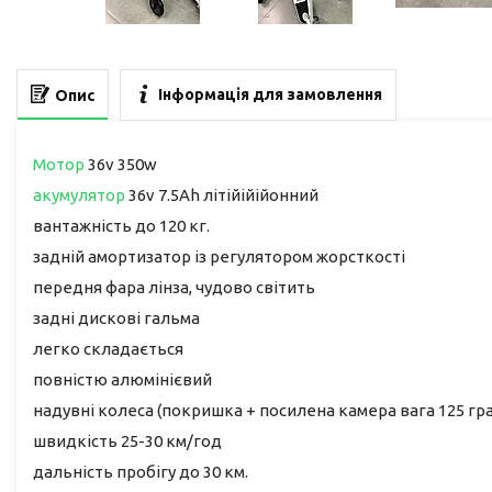
Інформація для замовлення
Опис
Мотор
36v 350w
акумулятор
36v 7.5Ah літійійійонний
вантажність до 120 кг.
задній амортизатор із регулятором жорсткості
передня фара лінза, чудово світить
задні дискові гальма
легко складається
повністю алюмінієвий
надувні колеса (покришка + посилена камера вага 125 гр
швидкість 25-30 км/год
дальність пробігу до 30 км.