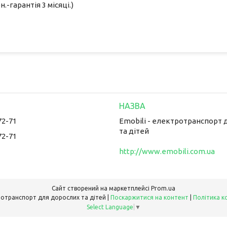
н.-гарантія 3 місяці.)
72-71
Emobili - електротранспорт 
та дітей
72-71
http://www.emobili.com.ua
Сайт створений на маркетплейсі
Prom.ua
Emobili - електротранспорт для дорослих та дітей |
Поскаржитися на контент
|
Політика к
Select Language
▼