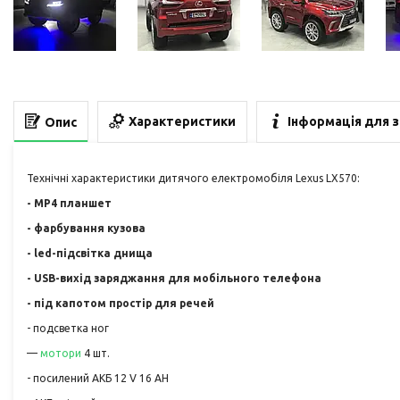
Характеристики
Інформація для 
Опис
Технічні характеристики дитячого електромобіля Lexus LX570:
- MP4 планшет
- фарбування кузова
- led-підсвітка днища
- USB-вихід заряджання для мобільного телефона
- під капотом простір для речей
- подсветка ног
—
мотори
4 шт.
- посилений АКБ 12 V 16 AH