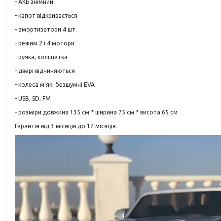
- АКБ знімний
- капот відкривається
- амортизатори 4 шт.
- режим 2 і 4 мотори
- ручка, коліщатка
- двері відчиняються
- колеса м'які безшумні EVA
- USB, SD, FM
- розміри довжина 135 см * ширина 75 см * висота 65 см
Гарантія від 3 місяців до 12 місяців.